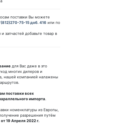
ра
росам поставки Вы можете
(812)270-75-15 доб. 416
или по
 и запчастей добавьте товар в
вание
для Вас даже в это
уход многих дилеров и
ка, нашей компанией налажены
маршрутов.
ам поставки всех
параллельного импорта
.
тавки номенклатуры из Европы,
 получение разрешения путём
от 19 Апреля 2022 г.