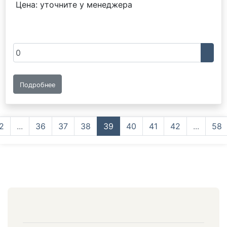
Цена: уточните у менеджера
Подробнее
2
...
36
37
38
39
40
41
42
...
58