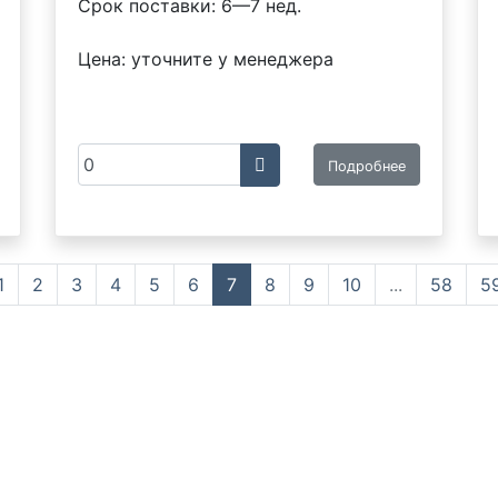
Срок поставки: 6—7 нед.
Цена: уточните у менеджера
Подробнее
1
2
3
4
5
6
7
8
9
10
...
58
5