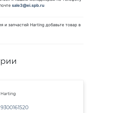
 почте
sale3@ei.spb.ru
 и запчастей Harting добавьте товар в
трии
Harting
9300161520