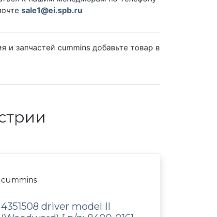
почте
sale1@ei.spb.ru
я и запчастей cummins добавьте товар в
стрии
cummins
4351508 driver model II